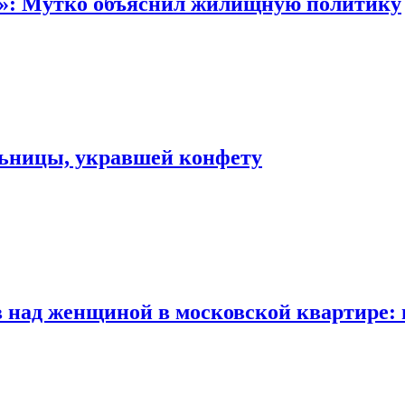
“»: Мутко объяснил жилищную политику
льницы, укравшей конфету
 над женщиной в московской квартире: 