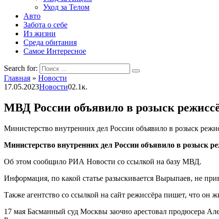
Уход за Телом
Авто
Забота о себе
Из жизни
Среда обитания
Самое Интересное
Search for:
Главная
»
Новости
17.05.2023
Новости
0
2.1к.
МВД России объявило в розыск режиссё
Министерство внутренних дел России объявило в розыск режис
Министерство внутренних дел России объявило в розыск ре
Об этом сообщило РИА Новости со ссылкой на базу МВД.
Информация, по какой статье разыскивается Вырыпаев, не при
Также агентство со ссылкой на сайт режиссёра пишет, что он ж
17 мая Басманный суд Москвы заочно арестовал продюсера Ал