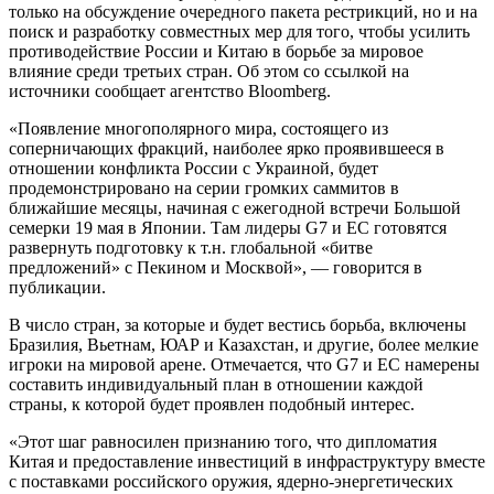
только на обсуждение очередного пакета рестрикций, но и на
поиск и разработку совместных мер для того, чтобы усилить
противодействие России и Китаю в борьбе за мировое
влияние среди третьих стран. Об этом со ссылкой на
источники сообщает агентство Bloomberg.
«Появление многополярного мира, состоящего из
соперничающих фракций, наиболее ярко проявившееся в
отношении конфликта России с Украиной, будет
продемонстрировано на серии громких саммитов в
ближайшие месяцы, начиная с ежегодной встречи Большой
семерки 19 мая в Японии. Там лидеры G7 и ЕС готовятся
развернуть подготовку к т.н. глобальной «битве
предложений» с Пекином и Москвой», — говорится в
публикации.
В число стран, за которые и будет вестись борьба, включены
Бразилия, Вьетнам, ЮАР и Казахстан, и другие, более мелкие
игроки на мировой арене. Отмечается, что G7 и ЕС намерены
составить индивидуальный план в отношении каждой
страны, к которой будет проявлен подобный интерес.
«Этот шаг равносилен признанию того, что дипломатия
Китая и предоставление инвестиций в инфраструктуру вместе
с поставками российского оружия, ядерно-энергетических