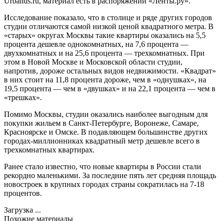
Urbanus.ru, материал есть в распоряжении «Ленты.ру».
Исследование показало, что в столице и ряде других городов
студии отличаются самой низкой ценой квадратного метра. В
«старых» округах Москвы такие квартиры оказались на 5,5
процента дешевле однокомнатных, на 7,6 процента —
двухкомнатных и на 25,6 процента — трехкомнатных. При
этом в Новой Москве и Московской области студии,
напротив, дороже остальных видов недвижимости. «Квадрат»
в них стоит на 11,8 процента дороже, чем в «однушках», на
19,5 процента — чем в «двушках» и на 22,1 процента — чем в
«трешках».
Помимо Москвы, студии оказались наиболее выгодным для
покупки жильем в Санкт-Петербурге, Воронеже, Самаре,
Красноярске и Омске. В подавляющем большинстве других
городах-миллионниках квадратный метр дешевле всего в
трехкомнатных квартирах.
Ранее стало известно, что новые квартиры в России стали
рекордно маленькими. За последние пять лет средняя площадь
новостроек в крупных городах страны сократилась на 7-18
процентов.
Загрузка ...
Похожие материалы