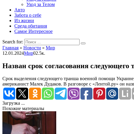
Уход за Телом
Авто
Забота о себе
Из жизни
Среда обитания
Самое Интересное
Search for:
Главная
»
Новости
»
Мир
12.01.2024
Мир
0
2.5к.
Назван срок согласования следующего
Срок выделения следующего транша военной помощи Украине со
американист Малек Дудаков. В разговоре с «Лентой.ру» он наз
Загрузка ...
Похожие материалы