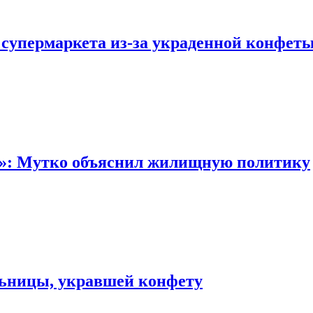
 супермаркета из-за украденной конфет
“»: Мутко объяснил жилищную политику
льницы, укравшей конфету