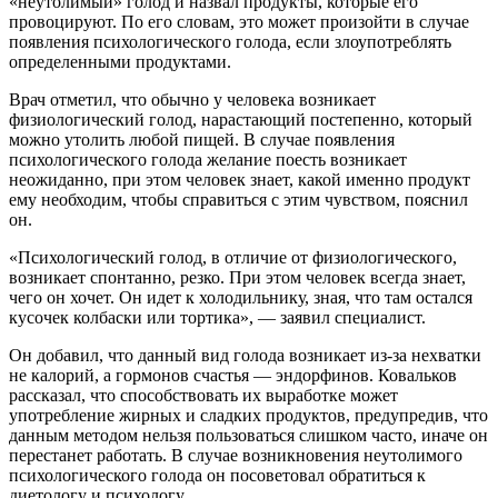
«неутолимый» голод и назвал продукты, которые его
провоцируют. По его словам, это может произойти в случае
появления психологического голода, если злоупотреблять
определенными продуктами.
Врач отметил, что обычно у человека возникает
физиологический голод, нарастающий постепенно, который
можно утолить любой пищей. В случае появления
психологического голода желание поесть возникает
неожиданно, при этом человек знает, какой именно продукт
ему необходим, чтобы справиться с этим чувством, пояснил
он.
«Психологический голод, в отличие от физиологического,
возникает спонтанно, резко. При этом человек всегда знает,
чего он хочет. Он идет к холодильнику, зная, что там остался
кусочек колбаски или тортика», — заявил специалист.
Он добавил, что данный вид голода возникает из-за нехватки
не калорий, а гормонов счастья — эндорфинов. Ковальков
рассказал, что способствовать их выработке может
употребление жирных и сладких продуктов, предупредив, что
данным методом нельзя пользоваться слишком часто, иначе он
перестанет работать. В случае возникновения неутолимого
психологического голода он посоветовал обратиться к
диетологу и психологу.