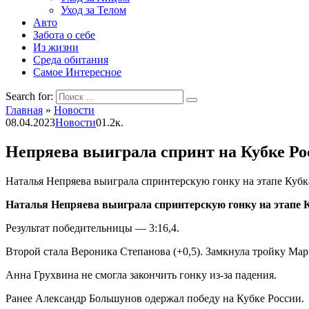
Уход за Телом
Авто
Забота о себе
Из жизни
Среда обитания
Самое Интересное
Search for:
Главная
»
Новости
08.04.2023
Новости
0
1.2к.
Непряева выиграла спринт на Кубке Ро
Наталья Непряева выиграла спринтерскую гонку на этапе Кубк
Наталья Непряева выиграла спринтерскую гонку на этапе К
Результат победительницы — 3:16,4.
Второй стала Вероника Степанова (+0,5). Замкнула тройку Мар
Анна Грухвина не смогла закончить гонку из-за падения.
Ранее Александр Большунов одержал победу на Кубке России.