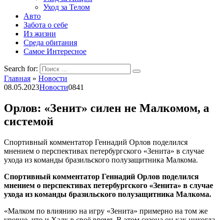
Уход за Телом
Авто
Забота о себе
Из жизни
Среда обитания
Самое Интересное
Search for:
Главная
»
Новости
08.05.2023
Новости
0
841
Орлов: «Зенит» силен не Малкомом, а
системой
Спортивный комментатор Геннадий Орлов поделился
мнением о перспективах петербургского «Зенита» в случае
ухода из команды бразильского полузащитника Малкома.
Спортивный комментатор Геннадий Орлов поделился
мнением о перспективах петербургского «Зенита» в случае
ухода из команды бразильского полузащитника Малкома.
«Малком по влиянию на игру «Зенита» примерно на том же
уровне, что и Халк в своё время. В этом сезона он как никогда