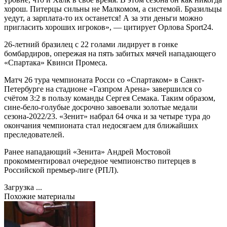
хорош. Питерцы сильны не Малкомом, а системой. Бразильцы
уедут, а зарплата-то их останется! А за эти деньги можно
пригласить хороших игроков», — цитирует Орлова Sport24.
26-летний бразилец с 22 голами лидирует в гонке
бомбардиров, опережая на пять забитых мячей нападающего
«Спартака» Квинси Промеса.
Матч 26 тура чемпионата Росси со «Спартаком» в Санкт-
Петербурге на стадионе «Газпром Арена» завершился со
счётом 3:2 в пользу команды Сергея Семака. Таким образом,
сине-бело-голубые досрочно завоевали золотые медали
сезона-2022/23. «Зенит» набрал 64 очка и за четыре тура до
окончания чемпионата стал недосягаем для ближайших
преследователей.
Ранее нападающий «Зенита» Андрей Мостовой
прокомментировал очередное чемпионство питерцев в
Российской премьер-лиге (РПЛ).
Загрузка ...
Похожие материалы