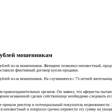
рублей мошенникам
рублей из-за мошенников. Женщине позвонил неизвестный, пре
 составили фиктивный договор купли-продажи.
ублей из-за мошенников. На случившееся с 73-летней жительни
 правоохранительных органов. Он заявил, что аферисты пытают
щения незаконной сделки собственнице необходимо следовать ег
ке пришли риелтор и потенциальный покупатель недвижимости. 
лся неизвестный и попросил срочно перевести эту сумму на ука