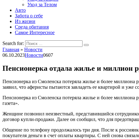
Уход за Телом
Авто
Забота о себе
Из жизни
Среда обитания
Самое Интересное
Search for:
Главная
»
Новости
06.10.2023
Новости
0
607
Пенсионерка отдала жилье и миллион 
Пенсионерка из Смоленска потеряла жилье и более миллиона 
заявил, что аферисты пытаются завладеть ее квартирой и уже
Пенсионерка из Смоленска потеряла жилье и более миллиона р
газета».
Женщине позвонил неизвестный, представившийся сотрудником
договор купли-продажи. Далее он сообщил, что для предотвра
Общение по телефону продолжалось три дня. После к россиян
покупателя деньги в счет оплаты квартиры. С ней снова связа