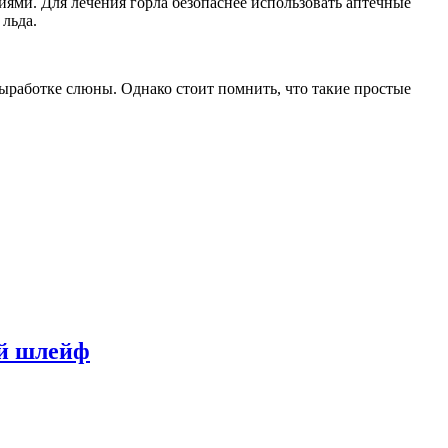
иями. Для лечения горла безопаснее использовать аптечные
льда.
ыработке слюны. Однако стоит помнить, что такие простые
ый шлейф