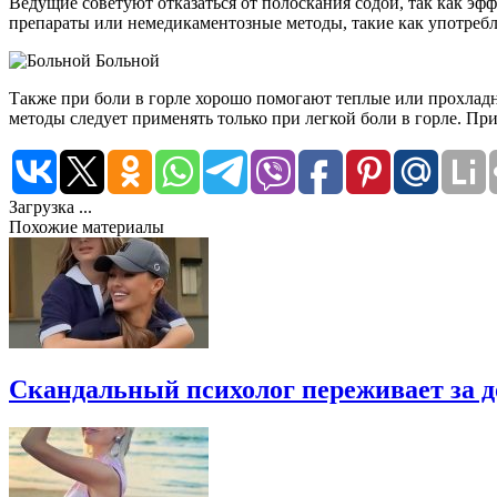
Ведущие советуют отказаться от полоскания содой, так как эф
препараты или немедикаментозные методы, такие как употреб
Больной
Также при боли в горле хорошо помогают теплые или прохладн
методы следует применять только при легкой боли в горле. При
Загрузка ...
Похожие материалы
Скандальный психолог переживает за 