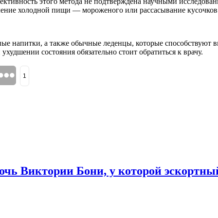
фективность этого метода не подтверждена научными исследован
ление холодной пищи — мороженого или рассасывание кусочков 
ые напитки, а также обычные леденцы, которые способствуют в
 ухудшении состояния обязательно стоит обратиться к врачу.
1
дочь Виктории Бони, у которой эскортн