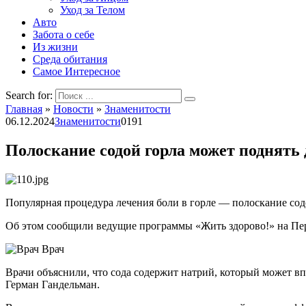
Уход за Телом
Авто
Забота о себе
Из жизни
Среда обитания
Самое Интересное
Search for:
Главная
»
Новости
»
Знаменитости
06.12.2024
Знаменитости
0
191
Полоскание содой горла может поднять
Популярная процедура лечения боли в горле — полоскание со
Об этом сообщили ведущие программы «Жить здорово!» на Пе
Врач
Врачи объяснили, что сода содержит натрий, который может вп
Герман Гандельман.