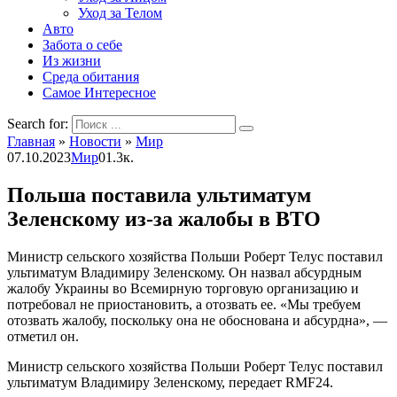
Уход за Телом
Авто
Забота о себе
Из жизни
Среда обитания
Самое Интересное
Search for:
Главная
»
Новости
»
Мир
07.10.2023
Мир
0
1.3к.
Польша поставила ультиматум
Зеленскому из-за жалобы в ВТО
Министр сельского хозяйства Польши Роберт Телус поставил
ультиматум Владимиру Зеленскому. Он назвал абсурдным
жалобу Украины во Всемирную торговую организацию и
потребовал не приостановить, а отозвать ее. «Мы требуем
отозвать жалобу, поскольку она не обоснована и абсурдна», —
отметил он.
Министр сельского хозяйства Польши Роберт Телус поставил
ультиматум Владимиру Зеленскому, передает RMF24.