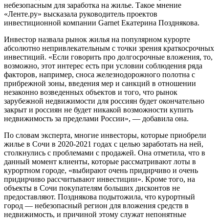
небезопасным для заработка на жилье. Такое мнение
«Ленте.ру» высказала руководитель проектов
инвестиционной компании Garnet Екатерина Позднякова.
Инвестор назвала рынок жилья на популярном курорте
абсолютно непривлекательным с точки зрения краткосрочных
инвестиций. «Если говорить про долгосрочные вложения, то,
возможно, этот интерес есть при условии соблюдения ряда
факторов, например, сноса железнодорожного полотна с
прибрежной зоны, введения мер и санкций в отношении
незаконно возведенных объектов и того, что рынок
зарубежной недвижимости для россиян будет окончательно
закрыт и россиян не будет никакой возможности купить
недвижимость за пределами России», — добавила она.
По словам эксперта, многие инвесторы, которые приобрели
жилье в Сочи в 2020-2021 годах с целью заработать на ней,
столкнулись с проблемами с продажей. Она отметила, что в
данный момент клиенты, которые рассматривают лоты в
курортном городе, «выбирают очень придирчиво и очень
придирчиво рассчитывают инвестиции». Кроме того, на
объекты в Сочи покупателям больших дисконтов не
предоставляют. Позднякова подытожила, что курортный
город — небезопасный регион для вложения средств в
недвижимость, и причиной этому служат непонятные