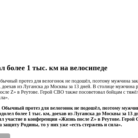
 более 1 тыс. км на велосипеде
Обычный протез для велогонок не подошёл, поэтому мужчина заказ
, доехав из Луганска до Москвы за 13 дней. В столице мужчина 
после Z» в Реутове. Герой СВО также посоветовал бойцам с тяж
ила».
у. Обычный протез для велогонок не подошёл, поэтому мужчина
долел более 1 тыс. км, доехав из Луганска до Москвы за 13 
инял участие в конференции «Жизнь после Z» в Реутове. Гер
 защиту Родины, то у них уже «есть стержень и сила».