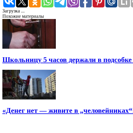
Загрузка ...
Похожие материалы
Школьницу 5 часов держали в подсобке
«Денег нет — живите в „человейниках