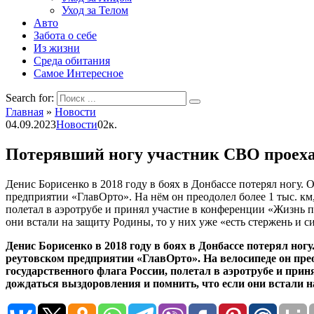
Уход за Телом
Авто
Забота о себе
Из жизни
Среда обитания
Самое Интересное
Search for:
Главная
»
Новости
04.09.2023
Новости
0
2к.
Потерявший ногу участник СВО проехал
Денис Борисенко в 2018 году в боях в Донбассе потерял ногу. 
предприятии «ГлавОрто». На нём он преодолел более 1 тыс. км
полетал в аэротрубе и принял участие в конференции «Жизнь 
они встали на защиту Родины, то у них уже «есть стержень и с
Денис Борисенко в 2018 году в боях в Донбассе потерял ног
реутовском предприятии «ГлавОрто». На велосипеде он прео
государственного флага России, полетал в аэротрубе и пр
дождаться выздоровления и помнить, что если они встали на