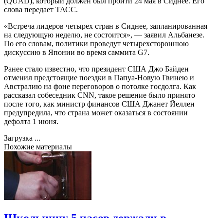
(QUAD), который должен был пройти 24 мая в Сиднее. Его
слова передает ТАСС.
«Встреча лидеров четырех стран в Сиднее, запланированная
на следующую неделю, не состоится», — заявил Альбанезе.
По его словам, политики проведут четырехстороннюю
дискуссию в Японии во время саммита G7.
Ранее стало известно, что президент США Джо Байден
отменил предстоящие поездки в Папуа-Новую Гвинею и
Австралию на фоне переговоров о потолке госдолга. Как
рассказал собеседник CNN, такое решение было принято
после того, как министр финансов США Джанет Йеллен
предупредила, что страна может оказаться в состоянии
дефолта 1 июня.
Загрузка ...
Похожие материалы
Школьницу 5 часов держали в