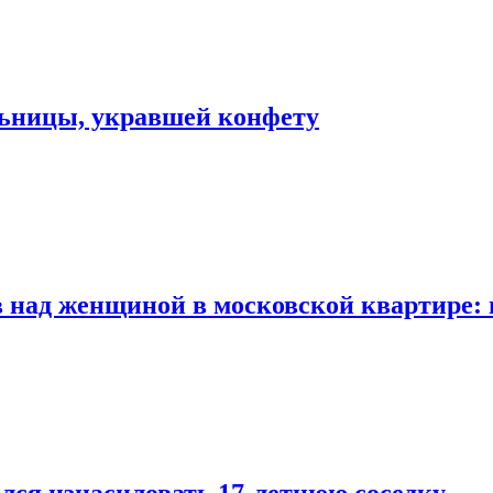
льницы, укравшей конфету
 над женщиной в московской квартире: 
лся изнасиловать 17-летнюю соседку