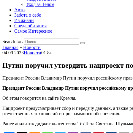
Уход за Телом
Авто
Забота о себе
Из жизни
Среда обитания
Самое Интересное
Search for:
Главная
»
Новости
04.09.2023
Новости
0
1.8к.
Путин поручил утвердить нацпроект п
Президент России Владимир Путин поручил российскому прави
Президент России Владимир Путин поручил российскому пр
Об этом говорится на сайте Кремля.
Нацпроект предусматривает сбор и передачу данных, а также 
отечественных технологий и программного обеспечения.
Ранее аналитик диджитал-агентства TexTerra Светлана Шульман