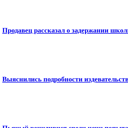
Продавец рассказал о задержании шко
Выяснились подробности издевательств
Пьяный рецидивист среди ночи попыта