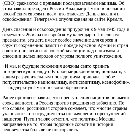
(СВО) сражаются с прямыми последователями нацизма. Об
этом заявил президент России Владимир Путин в послании
российским евреям и всем, кто отмечает День спасения и
освобождения. Телеграмма опубликована на сайте Кремля.
День спасения и освобождения приурочен к 9 мая 1945 года и
отмечается 26 ияра по еврейскому календарю. По словам
президента, эта дата имеет особое значение для евреев и
служит сохранению памяти о победе Красной Армии и стран-
союзниц по антигитлеровской коалиции над нацизмом и
спасении целых народов от угрозы полного уничтожения.
«И мы, и будущие поколения должны свято хранить
историческую правду о Второй мировой войне, понимать, к
каким разрушительным последствиям приводит любое
попустительство национализму, антисемитизму, ксенофобии»,
— подчеркнул Путин в своем обращении.
Ранее президент заявил, что преступления нацистов не имеют
срока давности, а Россия против предания их забвению. По
его словам, российская сторона сожалеет, что многие страны
уклоняются от сотрудничества по выявлению преступлений
нацистов. Путин также отметил, что политика Москвы
направлена на то, чтобы подобные события в истории
человечества больше не повторялись.