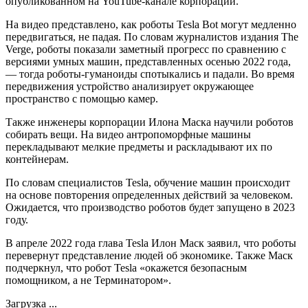
опубликованном на YouTube-канале корпорации.
На видео представлено, как роботы Tesla Bot могут медленно
передвигаться, не падая. По словам журналистов издания The
Verge, роботы показали заметный прогресс по сравнению с
версиями умных машин, представленных осенью 2022 года,
— тогда роботы-гуманоиды спотыкались и падали. Во время
передвижения устройство анализирует окружающее
пространство с помощью камер.
Также инженеры корпорации Илона Маска научили роботов
собирать вещи. На видео антропоморфные машины
перекладывают мелкие предметы и раскладывают их по
контейнерам.
По словам специалистов Tesla, обучение машин происходит
на основе повторения определенных действий за человеком.
Ожидается, что производство роботов будет запущено в 2023
году.
В апреле 2022 года глава Tesla Илон Маск заявил, что роботы
перевернут представление людей об экономике. Также Маск
подчеркнул, что робот Tesla «окажется безопасным
помощником, а не Терминатором».
Загрузка ...