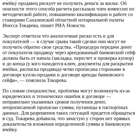
ячейку продавец рискует не получить деньги за жилье. Об
опасности этого способа расчета рассказала член комиссии по
методической работе, повышению квалификации и работе со
стажерами Сахалинской областной нотариальной палаты
Инесса Токарева, пишет РИА Новости.
Эксперт отметила что аналогичные риски есть и для
покупателей — в случае срыва такой сделки они могут не
получить обратно свои средства. «Процедура передачи денег
от покупателя продавцу через арендованный банковский сейф
должна быть от начала (закладка, пересчет и проверка купюр)
и до конца (у кого находится ключ, документы для раскрытия
ячейки, расписка продавца) четко прописана сторонами в
договоре купли-продажи и договоре аренды банковского
сейфа», — пояснила Токарева.
По словам специалистки, проблемы могут возникнуть из-за
юридических и технических ошибок в договоре —
неправильно указанных сроков получения денег,
непрописанной прописью суммы, путаницы в паспортных
данных. Для разрешения таких ситуаций придется обращаться
в суд. Токарева добавила, что зачастую у сторон нет прямых
доказательств вложения определенной суммы в банковскую
ячейку.