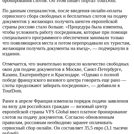
бронирования слотов. Об этом пишет портал TourDom.
По данным специалистов, после введения онлайн-оплаты
сервисного сбора свободных и бесплатных слотов на подачу
документов у желающих получить шенген европейской
страны россиян стало больше. «Процедура была изменена,
чтобы усложнить работу посредникам, которые при помощи
специального программного обеспечения занимали только
что появляющиеся места и потом перепродавали их туристам,
желающим получить документы на въезд», — подчеркнули в
издании.
Отмечается, что значительно возросло количество свободных
окон для подачи документов в Москве, Санкт-Петербурге,
Казани, Екатеринбурге и Краснодаре. «Однако о полной
победе французского визового центра говорить еще рано —
слоты продолжают забирать посредники», — добавили в
TourDom.
Ранее в апреле Франция изменила порядок подачи заявления
на визу для российских граждан — визовый центр
европейской страны VFS Global ввел платное бронирование
слотов на подачу документов. Согласно обновленным
правилам, россиянам необходимо заранее оплачивать
сервисный сбор онлайн. Он составляет 35,5 евро (3,1 тысячи
рублей).