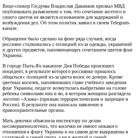
Вице-спикер Госдумы Владислав Даванков призвал МВД
опубликовать разъяснение о том, что сочетание желтого и
синего цветов не является основанием для задержаний и
возбуждения дел. Об этом политик заявил в своем Telegram-
канале.
Обращение было сделано на фоне ряда случаев, когда
россияне сталкивались с полицией из-за одежды, украшений
и других предметов, напоминающих сочетанием цветов флаг
Украины.
В городе Пыть-Ях накануне Дня Победы произошел
инцидент, в результате которого россиянке пришлось
общаться с полицией из-за цвета волос ее дочери. Кроме
цветных косичек, напомнивших главе учебного заведения
флаг Украины, педагог возмутилась выбритыми на голове
ребенка символами инь и ян, в котором женщина разглядела
логотип «Азова» (признан террористическим и запрещен в
России). В результате она написала заявление в
правоохранительные органы.
Мать девочки объяснила инспектору по делам
несовершеннолетних, что косички не имеют никакого
отношения к флагу Украины и на самом деле выкрашены в
салатовый и синий цвета, а не в желтый и синий.