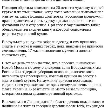
Полиция обратила внимание на 26-летнего мужчину в синей
куртке и желтых штанах, когда тот в компании знакомых пел
мантру на улице Большая Дмитровка. Россиянин предложил
правоохранителям снять куртку, однако силовики все же
доставили его в отделение. При себе у задержанного также
обнаружили веганскую книгу, в которой содержались
рецепты украинской кухни.
В результате у индуиста забрали одежду, и ему пришлось
сидеть в участке в одних трусах, пока знакомые не принесли
сменные вещи. 17 мая в отношении мужчины должен
состояться суд.
В тот же день стало известно, что в поселке Филимонки
Новой Москвы по делу о дискредитации Вооруженных сил
России был задержан уборщик психоневрологического
интерната для престарелых, который пришел на работу в
желто-синей куртке. На мужчину донесли постояльцы
социального учреждения, которых возмутила вещь в цветах
флага Украины. В результате на место вызвали полицию,
которая составила административный протокол.
В начале мая в Ленинградской области дачник пожаловался в
полицию на жителя соседней деревни после того, как увидел