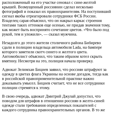
расположенный на его участке сеновал с сине-желтой
крышей. Возмущенный россиянин сделал несколько
фотографий и показал их правоохранителям. На поступивший
сигнал якобы отреагировали сотрудники ФСБ России.
Владелец сарая объяснил, что он накрыл каркас строения
тентами таких оттенков еще осенью, не придав значения тому,
как может быть воспринято сочетание цветов. «Что было под
рукой, тем и уложили», — сказал мужчина.
Незадолго до этого жители столичного района Бибирево
сдали в полицию владельца автомобиля Lada, на бампере
которого заметили скотч синего и желтого цвета.
Автомобилист объяснил, что таким образом хотел скрыть
вмятину. Несмотря на это, полиция начала проверку.
Адвокат Зелимхан Бициев заявил, что россиян штрафуют за
одежду в цветах флага Украины на основе догадок, тогда как
в российской правоприменительной практике важно
доказывать умысел. Бициев считает, что не все сотрудники
полиции стремятся к этому.
В свою очередь, адвокат Дмитрий Джулай допустил, что
поводом для штрафов в отношении россиян в желто-синей
одежде стали требования определенных показателей с
каждого сотрудника правоохранительных органов. В то же