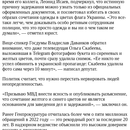
время его коллега, Леонид Исаев, подчеркнул, что истинную
причину задержания можно узнать только из официальных
оформленных документов, и посоветовал избегать в своих
образах сочетания одежды в цветах флага Украины. «Это все-
таки легче, чем доказывать особо ретивым сотрудникам
полиции, что это просто одежда и вы ни о чем таком не
думали», — отметил юрист.
Вице-спикер Госдумы Владислав Даванков обратил
внимание, что даже телеведущая Ольга Скабеева,
выложившая в Telegram фотографию букета из сиреневых и
желтых цветов, почти сразу удалила снимок. «Ее никто не
успел обвинить в украинской пропаганде: Скабеева удалила
фото сама через 10 минут», — написал депутат.
Политик считает, что нужно перестать нервировать людей
неопределенностью.
«Призываю МВД внести ясность и опубликовать разъяснение,
что сочетание желтого и синего цветов не является
основанием для заведения дел и задержаний», — заключил он.
Ранее Генпрокуратура отчиталась более чем о пяти миллионах
обращений в 2022 году — это рекордный рост за последние 20
лет. В надзорном ведомстве объяснили это высоким доверием
россиян к прокурорам.