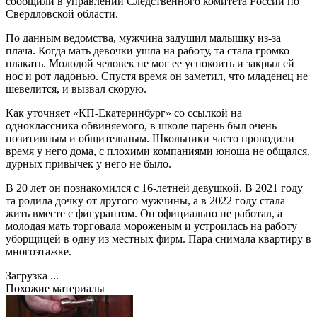
сообщили в управлении Следственного комитета России по
Свердловской области.
По данным ведомства, мужчина задушил малышку из-за
плача. Когда мать девочки ушла на работу, та стала громко
плакать. Молодой человек не мог ее успокоить и закрыл ей
нос и рот ладонью. Спустя время он заметил, что младенец не
шевелится, и вызвал скорую.
Как уточняет «КП-Екатеринбург» со ссылкой на
одноклассника обвиняемого, в школе парень был очень
позитивным и общительным. Школьники часто проводили
время у него дома, с плохими компаниями юноша не общался,
дурных привычек у него не было.
В 20 лет он познакомился с 16-летней девушкой. В 2021 году
та родила дочку от другого мужчины, а в 2022 году стала
жить вместе с фигурантом. Он официально не работал, а
молодая мать торговала мороженым и устроилась на работу
уборщицей в одну из местных фирм. Пара снимала квартиру в
многоэтажке.
Загрузка ...
Похожие материалы