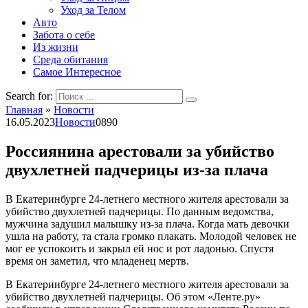
Уход за Телом
Авто
Забота о себе
Из жизни
Среда обитания
Самое Интересное
Search for:
Главная
»
Новости
16.05.2023
Новости
0
890
Россиянина арестовали за убийство
двухлетней падчерицы из-за плача
В Екатеринбурге 24-летнего местного жителя арестовали за
убийство двухлетней падчерицы. По данным ведомства,
мужчина задушил малышку из-за плача. Когда мать девочки
ушла на работу, та стала громко плакать. Молодой человек не
мог ее успокоить и закрыл ей нос и рот ладонью. Спустя
время он заметил, что младенец мертв.
В Екатеринбурге 24-летнего местного жителя арестовали за
убийство двухлетней падчерицы. Об этом «Ленте.ру»