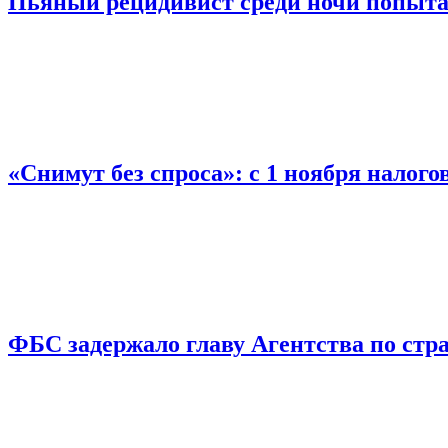
Пьяный рецидивист среди ночи попыта
«Снимут без спроса»: с 1 ноября налог
ФБС задержало главу Агентства по ст