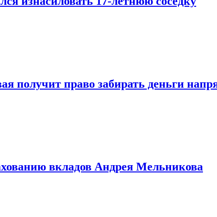
лся изнасиловать 17-летнюю соседку
овая получит право забирать деньги нап
рахованию вкладов Андрея Мельникова