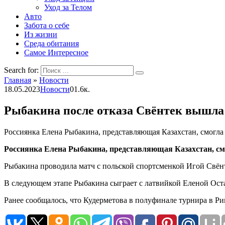
Уход за Телом
Авто
Забота о себе
Из жизни
Среда обитания
Самое Интересное
Search for:
Главная
»
Новости
18.05.2023
Новости
0
1.6к.
Рыбакина после отказа Свёнтек вышла
Россиянка Елена Рыбакина, представляющая Казахстан, смогл
Россиянка Елена Рыбакина, представляющая Казахстан, см
Рыбакина проводила матч с польской спортсменкой Игой Свёнтек.
В следующем этапе Рыбакина сыграет с латвийкой Еленой Ост
Ранее сообщалось, что Кудерметова в полуфинале турнира в Р