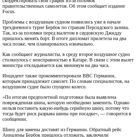
скорректировать свой график из-за поломок
правительственных самолетов. Об этом сообщает издание
Focus.
Проблемы с воздушным судном появились уже в начале
трехдневного турне Бербок по странам Персидского залива.
Так, из-за поломки перед вылетом в саудовскую Джидду
пришлось менять борт. В итоге дипломат прилетела на два
часа позже, чем планировалось изначально.
Как сообщают журналисты, в среду второе воздушное судно
столкнулось с неисправностью в Катаре. В связи с этим вылет
министра откладывается как минимум на два часа.
Инцидент также прокомментировали ВВС Германии,
которым принадлежит самолет. По словам специалистов, на
воздушном судне было спущено колесо.
«По итогам предполетной подготовки была выявлена
поврежденная шина, которую необходимо заменить. Однако
нельзя поставить какую-нибудь серийную шину, потому что
тогда будет риск разрыва шины при посадке», — говорится в
сообщении.
Шину для замены доставят из Германии. Обратный рейс
Анналены Бербок пришлось отложить, заключили