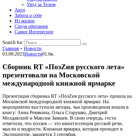
Уход за Телом
Авто
Забота о себе
Из жизни
Среда обитания
Самое Интересное
Search for:
Главная
»
Новости
03.09.2023
Новости
0
1.6к.
Сборник RT «ПоэZия русского лета»
презентовали на Московской
международной книжной ярмарке
Презентация сборника RT «ПоэZия русского лета» прошла на
Московской международной книжной ярмарке. На
мероприятии выступили авторы, чьи произведения вошли в
книгу: Анна Ревякина, Ольга Старушко, Дмитрий
Молдавский и Максим Замшев. В свою очередь, гости
отметили, что поэзия — это квинтэссенция русской речи,
мысли и мудрости. Книжная ярмарка, которая проходит в
Экспоцентре, закроется 3 сентября.