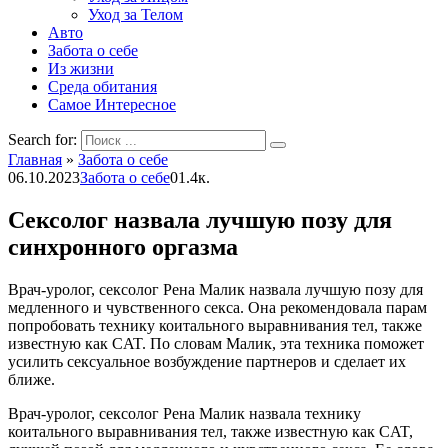
Уход за Телом
Авто
Забота о себе
Из жизни
Среда обитания
Самое Интересное
Search for:
Главная
»
Забота о себе
06.10.2023
Забота о себе
0
1.4к.
Сексолог назвала лучшую позу для
синхронного оргазма
Врач-уролог, сексолог Рена Малик назвала лучшую позу для
медленного и чувственного секса. Она рекомендовала парам
попробовать технику коитального выравнивания тел, также
известную как CAT. По словам Малик, эта техника поможет
усилить сексуальное возбуждение партнеров и сделает их
ближе.
Врач-уролог, сексолог Рена Малик назвала технику
коитального выравнивания тел, также известную как CAT,