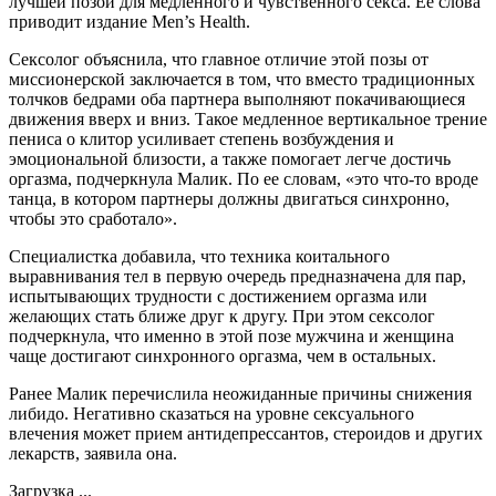
лучшей позой для медленного и чувственного секса. Ее слова
приводит издание Men’s Health.
Сексолог объяснила, что главное отличие этой позы от
миссионерской заключается в том, что вместо традиционных
толчков бедрами оба партнера выполняют покачивающиеся
движения вверх и вниз. Такое медленное вертикальное трение
пениса о клитор усиливает степень возбуждения и
эмоциональной близости, а также помогает легче достичь
оргазма, подчеркнула Малик. По ее словам, «это что-то вроде
танца, в котором партнеры должны двигаться синхронно,
чтобы это сработало».
Специалистка добавила, что техника коитального
выравнивания тел в первую очередь предназначена для пар,
испытывающих трудности с достижением оргазма или
желающих стать ближе друг к другу. При этом сексолог
подчеркнула, что именно в этой позе мужчина и женщина
чаще достигают синхронного оргазма, чем в остальных.
Ранее Малик перечислила неожиданные причины снижения
либидо. Негативно сказаться на уровне сексуального
влечения может прием антидепрессантов, стероидов и других
лекарств, заявила она.
Загрузка ...