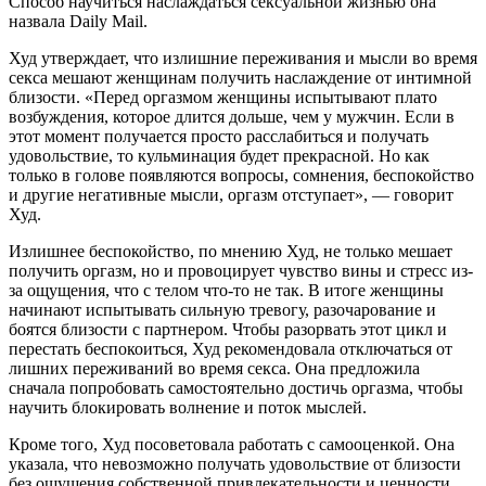
Способ научиться наслаждаться сексуальной жизнью она
назвала Daily Mail.
Худ утверждает, что излишние переживания и мысли во время
секса мешают женщинам получить наслаждение от интимной
близости. «Перед оргазмом женщины испытывают плато
возбуждения, которое длится дольше, чем у мужчин. Если в
этот момент получается просто расслабиться и получать
удовольствие, то кульминация будет прекрасной. Но как
только в голове появляются вопросы, сомнения, беспокойство
и другие негативные мысли, оргазм отступает», — говорит
Худ.
Излишнее беспокойство, по мнению Худ, не только мешает
получить оргазм, но и провоцирует чувство вины и стресс из-
за ощущения, что с телом что-то не так. В итоге женщины
начинают испытывать сильную тревогу, разочарование и
боятся близости с партнером. Чтобы разорвать этот цикл и
перестать беспокоиться, Худ рекомендовала отключаться от
лишних переживаний во время секса. Она предложила
сначала попробовать самостоятельно достичь оргазма, чтобы
научить блокировать волнение и поток мыслей.
Кроме того, Худ посоветовала работать с самооценкой. Она
указала, что невозможно получать удовольствие от близости
без ощущения собственной привлекательности и ценности.