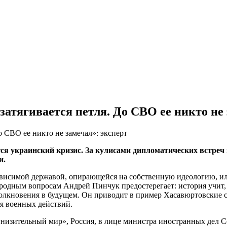
атягивается петля. До СВО ее никто не 
ся украинский кризис. За кулисами дипломатических встреч
и.
зависимой державой, опирающейся на собственную идеологию, ил
ародным вопросам Андрей Пинчук предостерегает: история учит
лкновения в будущем. Он приводит в пример Хасавюртовские со
я военных действий.
«унизительный мир», Россия, в лице министра иностранных дел С