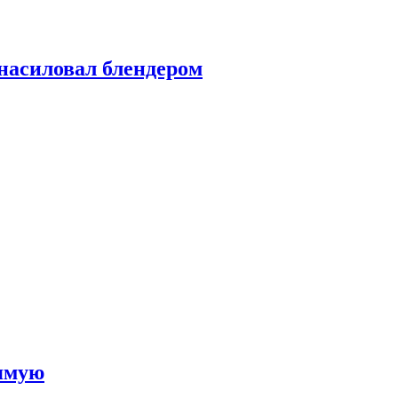
насиловал блендером
рямую