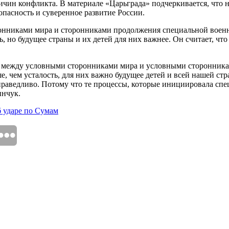
чин конфликта. В материале «Царьграда» подчеркивается, что 
пасность и суверенное развитие России.
ронниками мира и сторонниками продолжения специальной военн
 но будущее страны и их детей для них важнее. Он считает, что
м" между условными сторонниками мира и условными сторонник
е, чем усталость, для них важно будущее детей и всей нашей ст
праведливо. Потому что те процессы, которые инициировала спе
инчук.
б ударе по Сумам