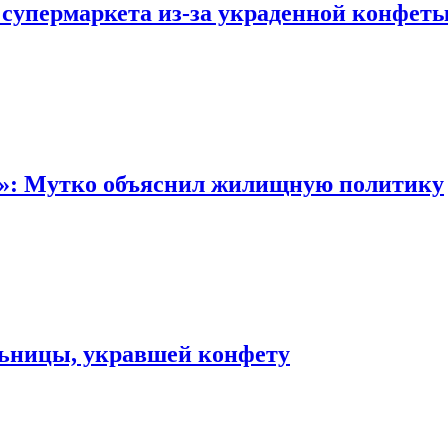
 супермаркета из-за украденной конфет
“»: Мутко объяснил жилищную политику
льницы, укравшей конфету