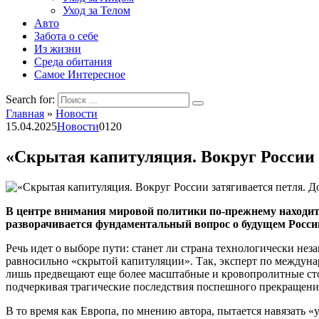
Уход за Телом
Авто
Забота о себе
Из жизни
Среда обитания
Самое Интересное
Search for:
Главная
»
Новости
15.04.2025
Новости
0
120
«Скрытая капитуляция. Вокруг России з
В центре внимания мировой политики по-прежнему находит
разворачивается фундаментальный вопрос о будущем Росси
Речь идет о выборе пути: станет ли страна технологически не
равносильно «скрытой капитуляции». Так, эксперт по междун
лишь предвещают еще более масштабные и кровопролитные сто
подчеркивая трагические последствия поспешного прекращени
В то время как Европа, по мнению автора, пытается навязать 