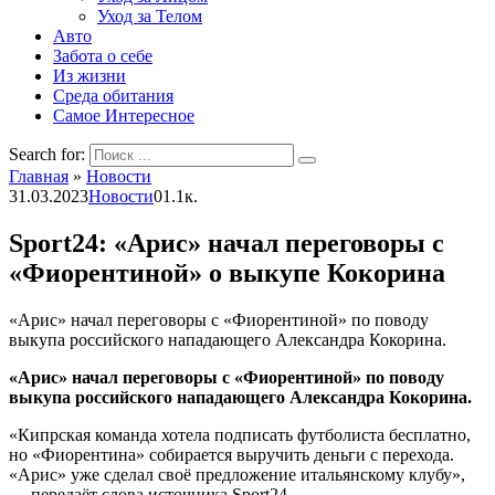
Уход за Телом
Авто
Забота о себе
Из жизни
Среда обитания
Самое Интересное
Search for:
Главная
»
Новости
31.03.2023
Новости
0
1.1к.
Sport24: «Арис» начал переговоры с
«Фиорентиной» о выкупе Кокорина
«Арис» начал переговоры с «Фиорентиной» по поводу
выкупа российского нападающего Александра Кокорина.
«Арис» начал переговоры с «Фиорентиной» по поводу
выкупа российского нападающего Александра Кокорина.
«Кипрская команда хотела подписать футболиста бесплатно,
но «Фиорентина» собирается выручить деньги с перехода.
«Арис» уже сделал своё предложение итальянскому клубу»,
— передаёт слова источника Sport24.