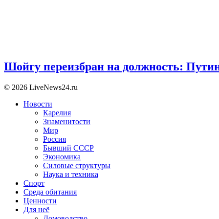
Шойгу переизбран на должность: Пути
© 2026 LiveNews24.ru
Новости
Карелия
Знаменитости
Мир
Россия
Бывший СССР
Экономика
Силовые структуры
Наука и техника
Спорт
Среда обитания
Ценности
Для неё
Домоводство