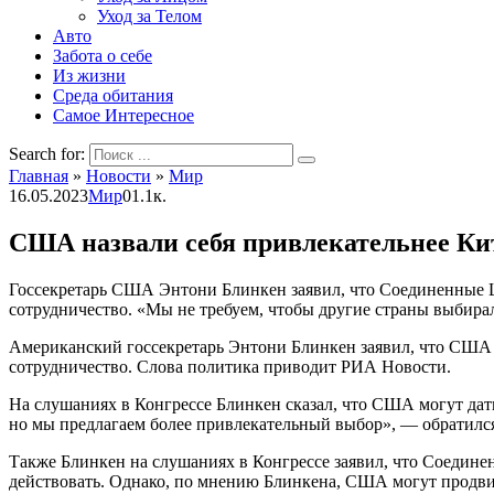
Уход за Телом
Авто
Забота о себе
Из жизни
Среда обитания
Самое Интересное
Search for:
Главная
»
Новости
»
Мир
16.05.2023
Мир
0
1.1к.
США назвали себя привлекательнее Ки
Госсекретарь США Энтони Блинкен заявил, что Соединенные Ш
сотрудничество. «Мы не требуем, чтобы другие страны выбира
Американский госсекретарь Энтони Блинкен заявил, что США 
сотрудничество. Слова политика приводит РИА Новости.
На слушаниях в Конгрессе Блинкен сказал, что США могут дат
но мы предлагаем более привлекательный выбор», — обратился
Также Блинкен на слушаниях в Конгрессе заявил, что Соедине
действовать. Однако, по мнению Блинкена, США могут продвиг