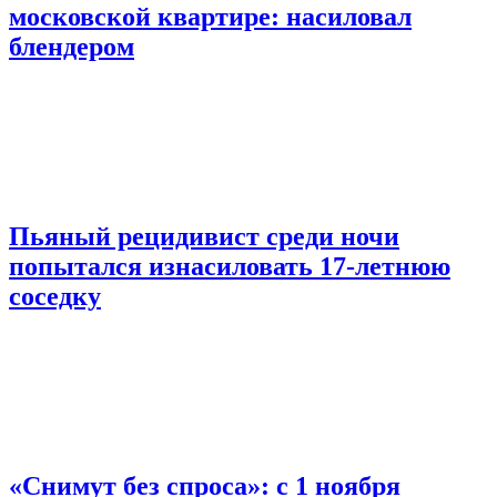
московской квартире: насиловал
блендером
Пьяный рецидивист среди ночи
попытался изнасиловать 17-летнюю
соседку
«Снимут без спроса»: с 1 ноября