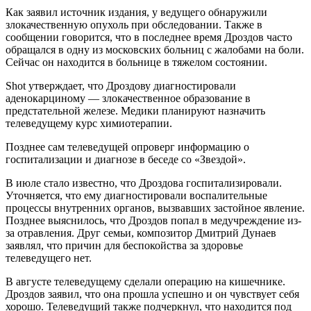
Как заявил источник издания, у ведущего обнаружили
злокачественную опухоль при обследовании. Также в
сообщении говорится, что в последнее время Дроздов часто
обращался в одну из московских больниц с жалобами на боли.
Сейчас он находится в больнице в тяжелом состоянии.
Shot утверждает, что Дроздову диагностировали
аденокарциному — злокачественное образование в
предстательной железе. Медики планируют назначить
телеведущему курс химиотерапии.
Позднее сам телеведущей опроверг информацию о
госпитализации и диагнозе в беседе со «Звездой».
В июле стало известно, что Дроздова госпитализировали.
Уточняется, что ему диагностировали воспалительные
процессы внутренних органов, вызвавших застойное явление.
Позднее выяснилось, что Дроздов попал в медучреждение из-
за отравления. Друг семьи, композитор Дмитрий Дунаев
заявлял, что причин для беспокойства за здоровье
телеведущего нет.
В августе телеведущему сделали операцию на кишечнике.
Дроздов заявил, что она прошла успешно и он чувствует себя
хорошо. Телеведущий также подчеркнул, что находится под