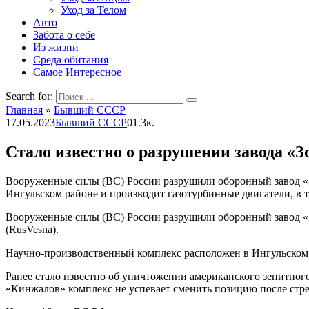
Уход за Телом
Авто
Забота о себе
Из жизни
Среда обитания
Самое Интересное
Search for:
Главная
»
Бывший СССР
17.05.2023
Бывший СССР
0
1.3к.
Стало известно о разрушении завода 
Вооруженные силы (ВС) России разрушили оборонный завод «
Ингульском районе и производит газотурбинные двигатели, в т
Вооруженные силы (ВС) России разрушили оборонный завод «
(RusVesna).
Научно-производственный комплекс расположен в Ингульском р
Ранее стало известно об уничтожении американского зенитного
«Кинжалов» комплекс не успевает сменить позицию после стре