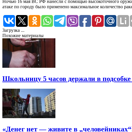
Ночью 16 мая ВС РФ нанесли с помощью высокоточного оружия
атаке по городу было применено максимальное количество рак
Загрузка ...
Похожие материалы
Школьницу 5 часов держали в подсобке
«Денег нет — живите в „человейниках