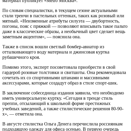
материал публикует «Metro Москва».
По словам специалистки, в текущем сезоне актуальными
стали тренчи в пастельных оттенках, таких как розовый или
мятный. «Неизменные атрибуты силуэта — двубортность,
погоны, пояс с пряжкой — позволяют вписывать такое пальто
даже в классические образы, а необычный цвет сделает вещь
заметным акцентом», — пояснила она.
Также в список вошли светлый бомбер-авиатор из
отталкивающего воду материала и джинсовая куртка
рубашечного кроя.
Помимо этого, эксперт посоветовала приобрести в свой
гардероб розовые толстовки и свитшоты. Она рекомендовала
сочетать их со спортивными штанами и массивными
аксессуарами, которые создадут образ в стиле спорт-шик.
В заключение собеседница издания заявила, что необходимо
иметь универсальную куртку. «Сегодня в тренде стиль
преппи, отсылающий к школьной форме престижных
учебных заведений, а также стилистические решения 80-90-
х», — отметила она.
В августе стилистка Ольга Денега перечислила россиянкам
подходящую одежду для офиса осенью. В первую очередь