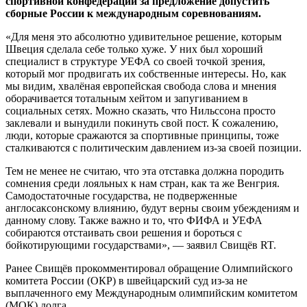
спортивной конфедерации за предложение допустить
сборные России к международным соревнованиям.
«Для меня это абсолютно удивительное решение, которым
Швеция сделала себе только хуже. У них был хороший
специалист в структуре УЕФА со своей точкой зрения,
который мог продвигать их собственные интересы. Но, как
мы видим, хвалёная европейская свобода слова и мнения
оборачивается тотальным хейтом и запугиванием в
социальных сетях. Можно сказать, что Нильссона просто
заклевали и вынудили покинуть свой пост. К сожалению,
люди, которые сражаются за спортивные принципы, тоже
сталкиваются с политическим давлением из-за своей позиции.
Тем не менее не считаю, что эта отставка должна породить
сомнения среди лояльных к нам стран, как та же Венгрия.
Самодостаточные государства, не подверженные
англосаксонскому влиянию, будут верны своим убеждениям и
данному слову. Также важно и то, что ФИФА и УЕФА
собираются отстаивать свои решения и бороться с
бойкотирующими государствами», — заявил Свищёв RT.
Ранее Свищёв прокомментировал обращение Олимпийского
комитета России (ОКР) в швейцарский суд из-за не
выплаченного ему Международным олимпийским комитетом
(МОК) долга.