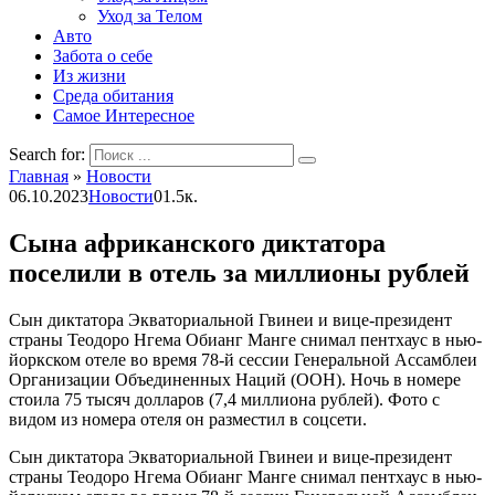
Уход за Телом
Авто
Забота о себе
Из жизни
Среда обитания
Самое Интересное
Search for:
Главная
»
Новости
06.10.2023
Новости
0
1.5к.
Сына африканского диктатора
поселили в отель за миллионы рублей
Сын диктатора Экваториальной Гвинеи и вице-президент
страны Теодоро Нгема Обианг Манге снимал пентхаус в нью-
йоркском отеле во время 78-й сессии Генеральной Ассамблеи
Организации Объединенных Наций (ООН). Ночь в номере
стоила 75 тысяч долларов (7,4 миллиона рублей). Фото с
видом из номера отеля он разместил в соцсети.
Сын диктатора Экваториальной Гвинеи и вице-президент
страны Теодоро Нгема Обианг Манге снимал пентхаус в нью-