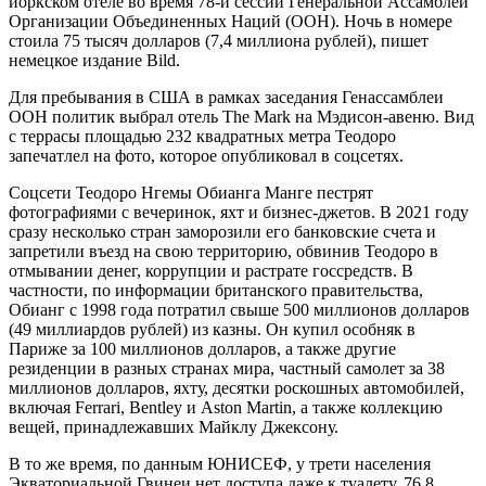
йоркском отеле во время 78-й сессии Генеральной Ассамблеи
Организации Объединенных Наций (ООН). Ночь в номере
стоила 75 тысяч долларов (7,4 миллиона рублей), пишет
немецкое издание Bild.
Для пребывания в США в рамках заседания Генассамблеи
ООН политик выбрал отель The Mark на Мэдисон-авеню. Вид
с террасы площадью 232 квадратных метра Теодоро
запечатлел на фото, которое опубликовал в соцсетях.
Соцсети Теодоро Нгемы Обианга Манге пестрят
фотографиями с вечеринок, яхт и бизнес-джетов. В 2021 году
сразу несколько стран заморозили его банковские счета и
запретили въезд на свою территорию, обвинив Теодоро в
отмывании денег, коррупции и растрате госсредств. В
частности, по информации британского правительства,
Обианг с 1998 года потратил свыше 500 миллионов долларов
(49 миллиардов рублей) из казны. Он купил особняк в
Париже за 100 миллионов долларов, а также другие
резиденции в разных странах мира, частный самолет за 38
миллионов долларов, яхту, десятки роскошных автомобилей,
включая Ferrari, Bentley и Aston Martin, а также коллекцию
вещей, принадлежавших Майклу Джексону.
В то же время, по данным ЮНИСЕФ, у трети населения
Экваториальной Гвинеи нет доступа даже к туалету. 76,8