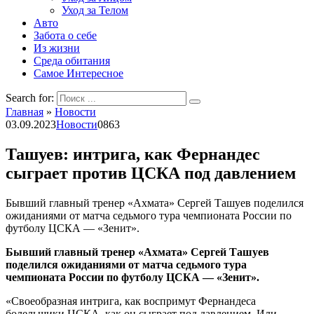
Уход за Телом
Авто
Забота о себе
Из жизни
Среда обитания
Самое Интересное
Search for:
Главная
»
Новости
03.09.2023
Новости
0
863
Ташуев: интрига, как Фернандес
сыграет против ЦСКА под давлением
Бывший главный тренер «Ахмата» Сергей Ташуев поделился
ожиданиями от матча седьмого тура чемпионата России по
футболу ЦСКА — «Зенит».
Бывший главный тренер «Ахмата» Сергей Ташуев
поделился ожиданиями от матча седьмого тура
чемпионата России по футболу ЦСКА — «Зенит».
«Своеобразная интрига, как воспримут Фернандеса
болельщики ЦСКА, как он сыграет под давлением. Или