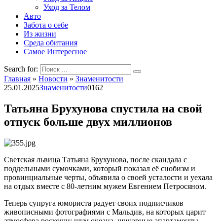
Уход за Телом
Авто
Забота о себе
Из жизни
Среда обитания
Самое Интересное
Search for:
Главная
»
Новости
»
Знаменитости
25.01.2025
Знаменитости
0
162
Татьяна Брухунова спустила на свой
отпуск больше двух миллионов
Светская львица Татьяна Брухунова, после скандала с
поддельными сумочками, который показал её снобизм и
провинциальные черты, объявила о своей усталости и уехала
на отдых вместе с 80-летним мужем Евгением Петросяном.
Теперь супруга юмориста радует своих подписчиков
живописными фотографиями с Мальдив, на которых царит
атмосфера роскоши: шум океана, шикарные апартаменты,