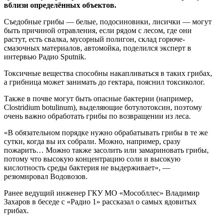
вблизи определённых объектов.
Съедобные грибы — белые, подосиновики, лисички — могут
быть причиной отравления, если рядом с лесом, где они
растут, есть свалка, мусорный полигон, склад горюче-
смазочных материалов, автомойка, поделился эксперт в
интервью Радио Sputnik.
Токсичные вещества способны накапливаться в таких грибах,
а грибница может занимать до гектара, пояснил токсиколог.
Также в почве могут быть опасные бактерии (например,
Clostridium botulinum), выделяющие ботулотоксин, поэтому
очень важно обработать грибы по возвращении из леса.
«В обязательном порядке нужно обрабатывать грибы в те же
сутки, когда вы их собрали. Можно, например, сразу
пожарить… Можно также засолить или замариновать грибы,
потому что высокую концентрацию соли и высокую
кислотность среды бактерия не выдерживает», —
резюмировал Водовозов.
Ранее ведущий инженер ГКУ МО «Мособллес» Владимир
Захаров в беседе с «Радио 1» рассказал о самых ядовитых
грибах.