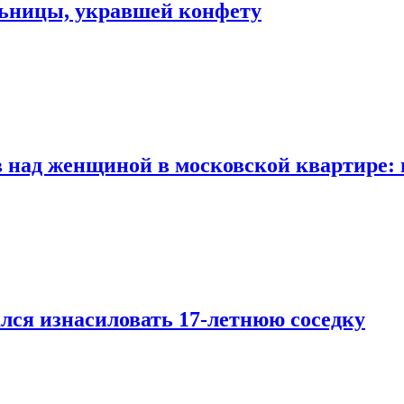
льницы, укравшей конфету
 над женщиной в московской квартире: 
лся изнасиловать 17-летнюю соседку