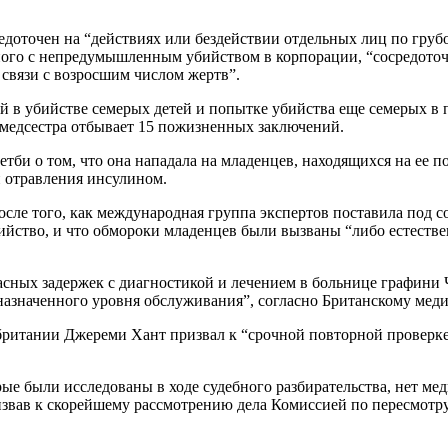
едоточен на “действиях или бездействии отдельных лиц по груб
нного с непредумышленным убийством в корпорации, “сосредото
 связи с возросшим числом жертв”.
 в убийстве семерых детей и попытке убийства еще семерых в п
 медсестра отбывает 15 пожизненных заключений.
етби о том, что она нападала на младенцев, находящихся на ее п
и отравления инсулином.
ле того, как международная группа экспертов поставила под со
бийство, и что обмороки младенцев были вызваны “либо естест
сных задержек с диагностикой и лечением в больнице графини Ч
назначенного уровня обслуживания”, согласно Британскому мед
итании Джереми Хант призвал к “срочной повторной проверке” 
орые были исследованы в ходе судебного разбирательства, нет м
извав к скорейшему рассмотрению дела Комиссией по пересмотру