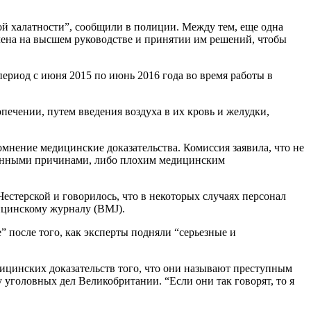
ой халатности”, сообщили в полиции. Между тем, еще одна
чена на высшем руководстве и принятии им решений, чтобы
ериод с июня 2015 по июнь 2016 года во время работы в
опечении, путем введения воздуха в их кровь и желудки,
мнение медицинские доказательства. Комиссия заявила, что не
венными причинами, либо плохим медицинским
естерской и говорилось, что в некоторых случаях персонал
ицинскому журналу (BMJ).
после того, как эксперты подняли “серьезные и
едицинских доказательств того, что они называют преступным
 уголовных дел Великобритании. “Если они так говорят, то я