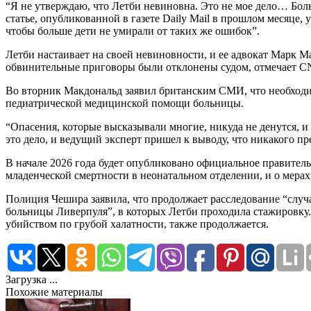
“Я не утверждаю, что Летби невиновна. Это не мое дело… Бол
статье, опубликованной в газете Daily Mail в прошлом месяце
чтобы больше дети не умирали от таких же ошибок”.
Летби настаивает на своей невиновности, и ее адвокат Марк М
обвинительные приговоры были отклонены судом, отмечает C
Во вторник Макдональд заявил британским СМИ, что необходим
педиатрической медицинской помощи больницы.
“Опасения, которые высказывали многие, никуда не денутся, и
это дело, и ведущий эксперт пришел к выводу, что никакого п
В начале 2026 года будет опубликовано официальное правитель
младенческой смертности в неонатальном отделении, и о мерах,
Полиция Чешира заявила, что продолжает расследование “случ
больницы Ливерпуля”, в которых Летби проходила стажировк
убийством по грубой халатности, также продолжается.
Загрузка ...
Похожие материалы