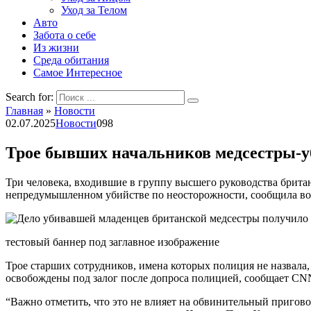
Уход за Телом
Авто
Забота о себе
Из жизни
Среда обитания
Самое Интересное
Search for:
Главная
»
Новости
02.07.2025
Новости
0
98
Трое бывших начальников медсестры-у
Три человека, входившие в группу высшего руководства брита
непредумышленном убийстве по неосторожности, сообщила во
тестовый баннер под заглавное изображение
Трое старших сотрудников, имена которых полиция не назвала,
освобождены под залог после допроса полицией, сообщает CN
“Важно отметить, что это не влияет на обвинительный пригов