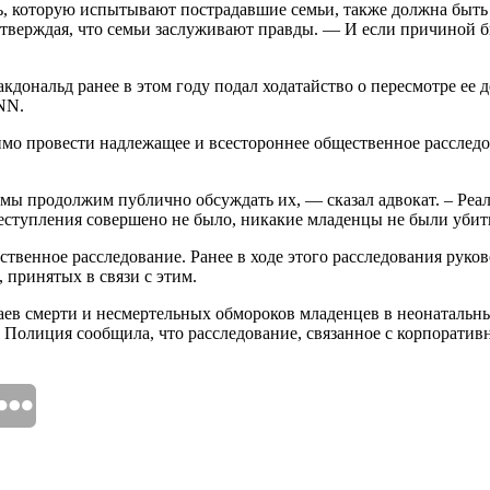
ь, которую испытывают пострадавшие семьи, также должна быть
, утверждая, что семьи заслуживают правды. — И если причиной 
акдональд ранее в этом году подал ходатайство о пересмотре е
NN.
о провести надлежащее и всестороннее общественное расследов
 мы продолжим публично обсуждать их, — сказал адвокат. – Реал
реступления совершено не было, никакие младенцы не были убит
ственное расследование. Ранее в ходе этого расследования руко
 принятых в связи с этим.
аев смерти и несмертельных обмороков младенцев в неонатальн
у. Полиция сообщила, что расследование, связанное с корпор