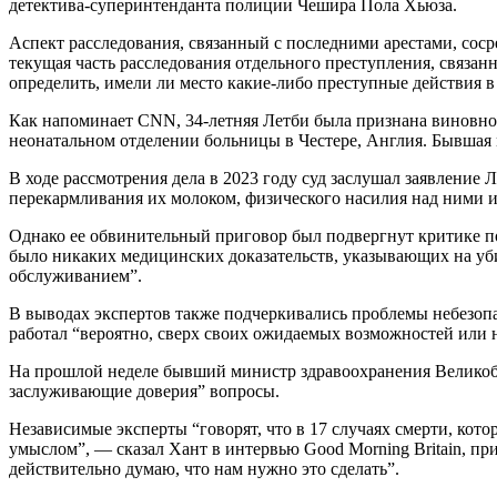
детектива-суперинтенданта полиции Чешира Пола Хьюза.
Аспект расследования, связанный с последними арестами, соср
текущая часть расследования отдельного преступления, связа
определить, имели ли место какие-либо преступные действия в
Как напоминает CNN, 34-летняя Летби была признана виновной
неонатальном отделении больницы в Честере, Англия. Бывшая
В ходе рассмотрения дела в 2023 году суд заслушал заявление Л
перекармливания их молоком, физического насилия над ними 
Однако ее обвинительный приговор был подвергнут критике пос
было никаких медицинских доказательств, указывающих на у
обслуживанием”.
В выводах экспертов также подчеркивались проблемы небезопа
работал “вероятно, сверх своих ожидаемых возможностей или 
На прошлой неделе бывший министр здравоохранения Великобр
заслуживающие доверия” вопросы.
Независимые эксперты “говорят, что в 17 случаях смерти, кот
умыслом”, — сказал Хант в интервью Good Morning Britain, пр
действительно думаю, что нам нужно это сделать”.