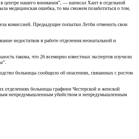
 в центре нашего внимания”, — написал Хант в отдельной
была медицинская ошибка, то мы сможем позаботиться о том,
е дела комиссией. Предыдущие попытки Летби отменить свои
ание недостатков в работе отделения неонатальной и
ьность такова, что 26 всемирно известных экспертов изучили
ы”.
водство больницы сообщило об опасениях, связанных с ростом
ых отделениях больницы графини Честерской и женской
ативным непредумышленным убийством и непредумышленным