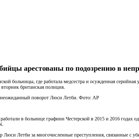
бийцы арестованы по подозрению в не
нской больницы, где работала медсестра и осужденная серийная
 вторник британская полиция.
Люси Летби. Фото: AP
 работали в больнице графини Честерской в 2015 и 2016 годах 
N.
ор Люси Летби за многочисленные преступления, связанные с уб