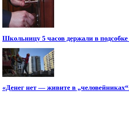
Школьницу 5 часов держали в подсобке
«Денег нет — живите в „человейниках