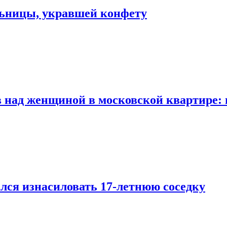
льницы, укравшей конфету
 над женщиной в московской квартире: 
лся изнасиловать 17-летнюю соседку