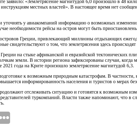
е заявило: «Землетрясение магнитудой 6,0 произошло в 48 кило
 инструкциям местных властей». В настоящее время нет сообще
ли уточнять у авиакомпаний информацию о возможных изменени
лучае необходимости рейсы на остров могут быть приостановлен
островов Греции, привлекающий миллионы отдыхающих ежегодно
е свидетельствуют о том, что землетрясения здесь происходят 
Греции на стыке африканской и евразийской тектонических плит
олчкам земли. В истории региона зафиксированы случаи, когда
 2021 года на Крите произошло землетрясение магнитудой 6,3.
подготовке к возможным природным катастрофам. В частности, 
овышается информированность населения и туристов о мерах без
продолжают отслеживать ситуацию и готовятся к возможным изм
представителей туркомпаний. Власти также напоминают, что в с
ь.