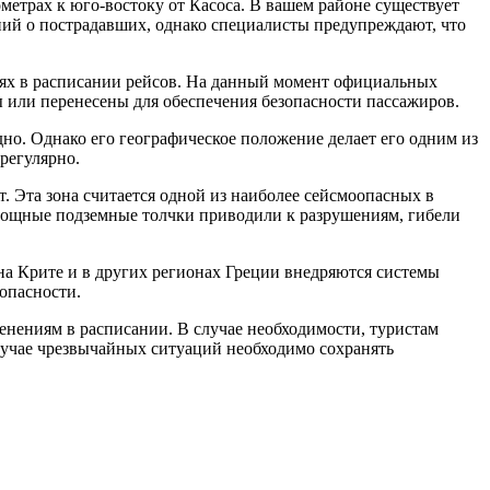
метрах к юго-востоку от Касоса. В вашем районе существует
ний о пострадавших, однако специалисты предупреждают, что
ях в расписании рейсов. На данный момент официальных
ы или перенесены для обеспечения безопасности пассажиров.
. Однако его географическое положение делает его одним из
регулярно.
. Эта зона считается одной из наиболее сейсмоопасных в
 мощные подземные толчки приводили к разрушениям, гибели
на Крите и в других регионах Греции внедряются системы
опасности.
енениям в расписании. В случае необходимости, туристам
лучае чрезвычайных ситуаций необходимо сохранять