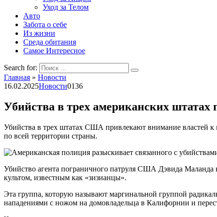
Уход за Телом
Авто
Забота о себе
Из жизни
Среда обитания
Самое Интересное
Search for:
Главная
»
Новости
16.02.2025
Новости
0
136
Убийства в трех американских штатах 
Убийства в трех штатах США привлекают внимание властей к г
по всей территории страны.
Убийство агента пограничного патруля США Дэвида Маланда н
культом, известным как «зизианцы».
Эта группа, которую называют маргинальной группой радикаль
нападениями с ножом на домовладельца в Калифорнии и перестр