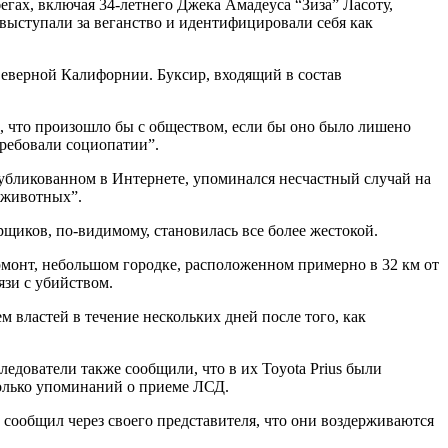
егах, включая 34-летнего Джека Амадеуса “Зиза” Ласоту,
выступали за веганство и идентифицировали себя как
Северной Калифорнии. Буксир, входящий в состав
м, что произошло бы с обществом, если бы оно было лишено
требовали социопатии”.
опубликованном в Интернете, упоминался несчастный случай на
и животных”.
рщиков, по-видимому, становилась все более жестокой.
ермонт, небольшом городке, расположенном примерно в 32 км от
язи с убийством.
 властей в течение нескольких дней после того, как
едователи также сообщили, что в их Toyota Prius были
колько упоминаний о приеме ЛСД.
т сообщил через своего представителя, что они воздерживаются