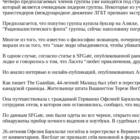
Четверо предполагаемых членов группы уже находятся под страж
который является очевидным лидером группы. Некоторые из уч
трансгендеров (международное движение ЛГБТ признано экстр
Предполагается, что попутно группа купила буксир на Аляске,
“Рационалистического флота” группы, сейчас наполовину погр
Многое из того, что известно о философии зизианцев, почерпн
морали из-за того, что “злые люди объединяются, чтобы убива
В одном случае, согласно статье в SFGate, опубликованной ра
лодке и говорилось о том, что Ласота “любит приключения, др
Но анализ интервью и онлайн-публикаций, опубликованных Asso
Как пишет The Guardian, 44-летний Маланд был убит в перестр
канадской границы. Жительнице штата Вашингтон Терезе Янгбл
Она путешествовала с гражданкой Германии Офелией Баукхольт.
сотрудник отеля, в котором они остановились, сообщил, что ви
По данным SFGate, они были одеты во все черное, открыто но
обнаружены прибор ночного видения и ноутбуки. В судебных п
26-летнияя Офелия Баукхольт погибла в перестрелке в Вермонт
от комментариев. Янгблат не призналп себя виновной в федера