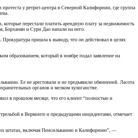
и протеста у ретрит-центра в Северной Калифорнии, где группа
ппы.
в, которые перестали платить арендную плату за недвижимость
м, Борханян и Сури Дао напали на него.
. Прокуратура пришла к выводу, что он действовал в целях
ким образованием, который в ноябре подал заявление на
ильвании. Ее не арестовали и не предъявили обвинений. Ласота
охранительных органов и мелком хулиганстве.
явил в прошлом месяце, что его клиент “полностью и
 стрельбой в Вермонте и предыдущими инцидентами, отмечает
ьких штатах, включая Пенсильванию и Калифорнию”, —