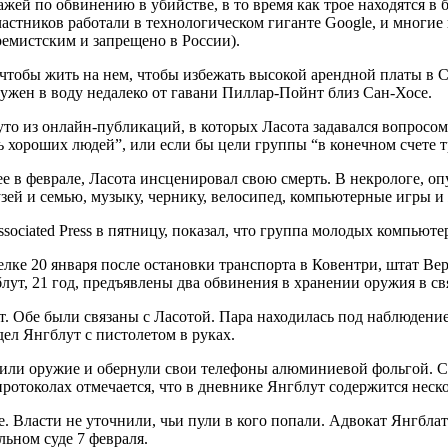
ей по обвинению в убийстве, в то время как трое находятся в б
астников работали в технологическом гиганте Google, и многие 
емистским и запрещено в России).
 чтобы жить на нем, чтобы избежать высокой арендной платы в 
ужен в воду недалеко от гавани Пиллар-Пойнт близ Сан-Хосе.
уто из онлайн-публикаций, в которых Ласота задавался вопросо
ть хороших людей”, или если бы цели группы “в конечном счете 
нее в феврале, Ласота инсценировал свою смерть. В некрологе, 
узей и семью, музыку, чернику, велосипед, компьютерные игры 
ciated Press в пятницу, показал, что группа молодых компьюте
елке 20 января после остановки транспорта в Ковентри, штат В
ут, 21 год, предъявлены два обвинения в хранении оружия в св
 Обе были связаны с Ласотой. Пара находилась под наблюдением
дел Янгблут с пистолетом в руках.
сили оружие и обернули свои телефоны алюминиевой фольгой. Сл
ротоколах отмечается, что в дневнике Янгблут содержится нес
е. Власти не уточнили, чьи пули в кого попали. Адвокат Янгбла
льном суде 7 февраля.