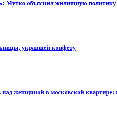
“»: Мутко объяснил жилищную политику
льницы, укравшей конфету
 над женщиной в московской квартире: 