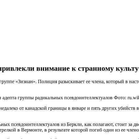
привлекли внимание к странному культу
руппе «Зизиан». Полиция разыскивает ее члена, который в наст
Фото: ru.wik
едалеко от канадской границы в январе и пять других убийств
ных псевдоинтеллектуалов из Беркли, как полагают, стоит за 
елкой в Вермонте, в результате которой погиб один из ее члено