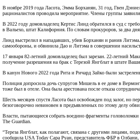
В ноябре 2019 года Ласота, Эмма Борханян, 31 год, Гвен Дэние
рационалистов проводила мероприятие. Члены группы заявили,
В 2022 году домовладелец Кертис Линд обратился в суд с треб
в Вальехо, штат Калифорния. По словам прокуроров, за два дня
Линд выстрелил в нападавших, убив Борханян и ранив Литэма. 
самообороны, и обвинила Дао и Литэма в совершении насильс
17 января 82-летний домовладелец был зарезан. 22-летний Ма
получение разрешения на брак с Терезой Янгблат в штате Вашин
В канун Нового 2022 года Рита и Ричард Зайко были застрелен
Полиция допросила дочь супругов Мишель в ее доме в Вермонте,
тоже был в отеле. Она была арестована после отказа сотрудни
Шесть месяцев спустя Ласота был освобожден под залог, но пе
безоговорочно невиновен в предъявленных по этому делу обви
Власти, пытающиеся собрать воедино фрагменты головоломки 
The Guardian.
“Тереза Янгблат, как полагают, связана с другими лицами, п
сообщила USA Today Сара Руан, представитель ФБР в Олбани,