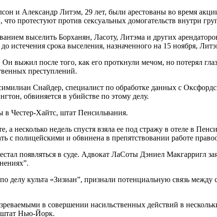
лсон и Александр Литэм, 29 лет, были арестованы во время акци
 что протестуют против сексуальных домогательств внутри гру
ованием выселить Борханян, Ласоту, Литэма и других арендаторо
 до истечения срока выселения, назначенного на 15 ноября, Литэ
Он выжил после того, как его проткнули мечом, но потерял глаз
твенных преступлений.
ксимилиан Снайдер, специалист по обработке данных с Оксфордс
гтон, обвиняется в убийстве по этому делу.
ы в Честер-Хайтс, штат Пенсильвания.
 а несколько недель спустя взяла ее под стражу в отеле в Пенс
чать с полицейскими и обвинена в препятствовании работе право
рестал появляться в суде. Адвокат ЛаСоты Дэниел Макгарригл за
нениях”.
по делу культа «Зизиан”, признали потенциальную связь между
одозреваемыми в совершении насильственных действий в нескол
 штат Нью-Йорк.