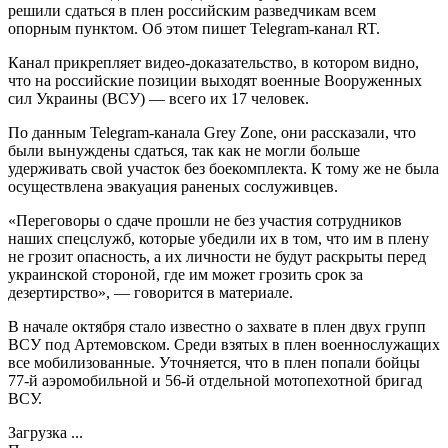
решили сдаться в плен российским разведчикам всем
опорным пунктом. Об этом пишет Telegram-канал RT.
Канал прикрепляет видео-доказательство, в котором видно,
что на российские позиции выходят военные Вооруженных
сил Украины (ВСУ) — всего их 17 человек.
По данным Telegram-канала Grey Zone, они рассказали, что
были вынуждены сдаться, так как не могли больше
удерживать свой участок без боекомплекта. К тому же не была
осуществлена эвакуация раненых сослуживцев.
«Переговоры о сдаче прошли не без участия сотрудников
наших спецслужб, которые убедили их в том, что им в плену
не грозит опасность, а их личности не будут раскрыты перед
украинской стороной, где им может грозить срок за
дезертирство», — говорится в материале.
В начале октября стало известно о захвате в плен двух групп
ВСУ под Артемовском. Среди взятых в плен военнослужащих
все мобилизованные. Уточняется, что в плен попали бойцы
77-й аэромобильной и 56-й отдельной мотопехотной бригад
ВСУ.
Загрузка ...