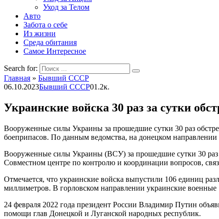
Уход за Телом
Авто
Забота о себе
Из жизни
Среда обитания
Самое Интересное
Search for:
Главная
»
Бывший СССР
06.10.2023
Бывший СССР
0
1.2к.
Украинские войска 30 раз за сутки об
Вооруженные силы Украины за прошедшие сутки 30 раз обстр
боеприпасов. По данным ведомства, на донецком направлении
Вооруженные силы Украины (ВСУ) за прошедшие сутки 30 раз 
Совместном центре по контролю и координации вопросов, св
Отмечается, что украинские войска выпустили 106 единиц ра
миллиметров. В горловском направлении украинские военные 1
24 февраля 2022 года президент России Владимир Путин объяви
помощи глав Донецкой и Луганской народных республик.