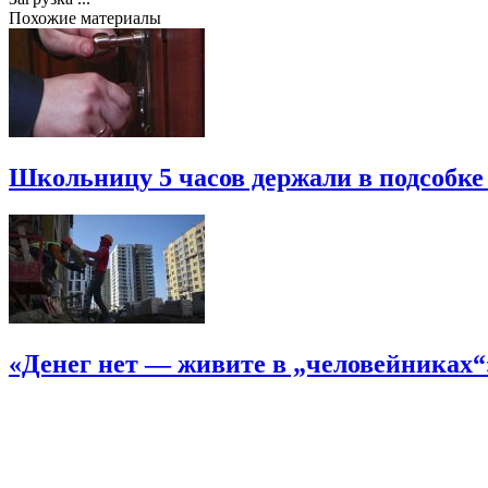
Похожие материалы
Школьницу 5 часов держали в подсобке
«Денег нет — живите в „человейниках