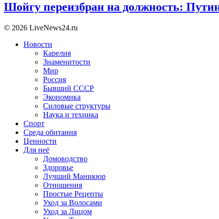
Шойгу переизбран на должность: Пути
© 2026 LiveNews24.ru
Новости
Карелия
Знаменитости
Мир
Россия
Бывший СССР
Экономика
Силовые структуры
Наука и техника
Спорт
Среда обитания
Ценности
Для неё
Домоводство
Здоровье
Лучший Маникюр
Отношения
Простые Рецепты
Уход за Волосами
Уход за Лицом