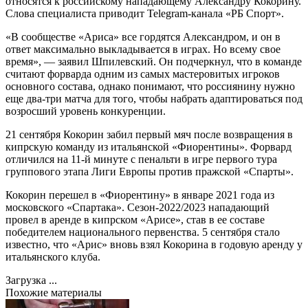
относятся к российскому нападающему Александру Кокорину.
Слова специалиста приводит Telegram-канала «РБ Спорт».
«В сообществе «Ариса» все гордятся Александром, и он в
ответ максимально выкладывается в играх. Но всему свое
время», — заявил Шпилевский. Он подчеркнул, что в команде
считают форварда одним из самых мастеровитых игроков
основного состава, однако понимают, что россиянину нужно
еще два-три матча для того, чтобы набрать адаптироваться под
возросший уровень конкуренции.
21 сентября Кокорин забил первый мяч после возвращения в
кипрскую команду из итальянской «Фиорентины». Форвард
отличился на 11-й минуте с пенальти в игре первого тура
группового этапа Лиги Европы против пражской «Спарты».
Кокорин перешел в «Фиорентину» в январе 2021 года из
московского «Спартака». Сезон-2022/2023 нападающий
провел в аренде в кипрском «Арисе», став в ее составе
победителем национального первенства. 5 сентября стало
известно, что «Арис» вновь взял Кокорина в годовую аренду у
итальянского клуба.
Загрузка ...
Похожие материалы