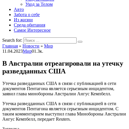
Уход за Телом
Авто
Забота о себе
Из жизни
Среда обитания
Самое Интересное
Search for:
Главная
»
Новости
»
Мир
11.04.2023
Мир
0
1.3к.
В Австралии отреагировали на утечку
разведданных США
Утечка разведданных США в связи с публикацией в сети
документов Пентагона является серьезным инцидентом,
заявил глава минобороны Австралии Ангус Кемпбелл.
Утечка разведданных США в связи с публикацией в сети
документов Пентагона является серьезным инцидентом. С
таким комментарием выступил глава Минобороны Австралии
Ангус Кемпбелл, передает Reuters.
Загрузка ...