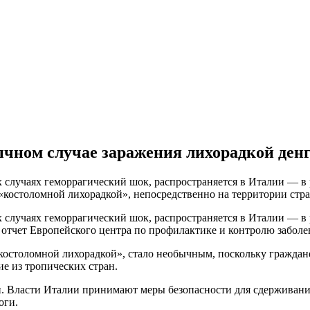
ычном случае заражения лихорадкой ден
 случаях геморрагический шок, распространяется в Италии — в
«костоломной лихорадкой», непосредственно на территории стр
 случаях геморрагический шок, распространяется в Италии — в
 на отчет Европейского центра по профилактике и контролю забол
«костоломной лихорадкой», стало необычным, поскольку граждан
е из тропических стран.
ми. Власти Италии принимают меры безопасности для сдерживан
оги.