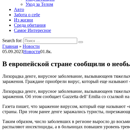
Уход за Телом
Авто
Забота о себе
Из жизни
Среда обитания
Самое Интересное
Search for:
Главная
»
Новости
05.09.2023
Новости
0
1.8к.
В европейской стране сообщили о необ
Лихорадка денге, вирусное заболевание, вызывающеев тяжелых
заражения. Граждане приобрели вирус, который еще называют 
Лихорадка денге, вирусное заболевание, вызывающеев тяжелых
заражения. Об этом сообщает Gazzetta dell’ Emilia со ссылкой
Газета пишет, что заражение вирусом, который еще называют 
страны. При этом ранее денге заражались туристы, пирезжающи
Таким образом, число заболевших в регионе выросло до вось
распыляют инсектициды, а в больницах повышен уровень трев