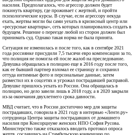
насилия. Предполагалось, что агрессор должен будет
покинуть квартиру, где проживает с жертвой, и пройти
психологические курсы. В случае, если агрессору некуда
ехать, жертвы могли бы сами уехать в кризисный центр или
«ресурсные квартиры», сеть которых планировалось создать в
будущем. Решение о переезде любой из сторон должен был
принимать суд. Однако такая норма не была принята.
Ситуация не изменилась и после того, как в сентябре 2021
года россиянке присудили 7,5 тысячи евро компенсации за то,
что полиция не помогла ей после жалоб на преследование.
Девушка обращалась в полицию еще в 2016 году после того,
как ее бывший партнер взломал ее страницу и сохранил
оттуда интимные фото и персональные данные, затем
разместил их в соцсетях и угрожал пострадавшей расправой.
Девушке пришлось уехать из России. Она обращалась в
полицию, но дело завели лишь в 2018 году, а в 2020 закрыли
из-за окончания двухлетнего срока давности.
МВД считает, что в России достаточно мер для защиты
пострадавших, говорила в 2021 году в интервью «Ленте.ру»
сотрудница Центра защиты пострадавших от домашнего
насилия при Консорциуме женских НПО София Русова.
Министерство также отказалось вводить протокол опроса
жертв, сославшись на Стамбульскую конвенцию по