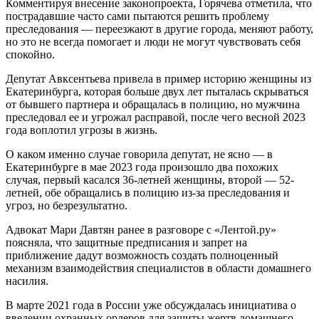
Комментируя внесение законопроекта, Горячева отметила, что
пострадавшие часто сами пытаются решить проблему
преследования — переезжают в другие города, меняют работу,
но это не всегда помогает и люди не могут чувствовать себя
спокойно.
Депутат Авксентьева привела в пример историю женщины из
Екатеринбурга, которая больше двух лет пыталась скрываться
от бывшего партнера и обращалась в полицию, но мужчина
преследовал ее и угрожал расправой, после чего весной 2023
года воплотил угрозы в жизнь.
О каком именно случае говорила депутат, не ясно — в
Екатеринбурге в мае 2023 года произошло два похожих
случая, первый касался 36-летней женщины, второй — 52-
летней, обе обращались в полицию из-за преследования и
угроз, но безрезультатно.
Адвокат Мари Давтян ранее в разговоре с «Лентой.ру»
поясняла, что защитные предписания и запрет на
приближение дадут возможность создать полноценный
механизм взаимодействия специалистов в области домашнего
насилия.
В марте 2021 года в России уже обсуждалась инициатива о
введении охранных ордеров для защиты жертв домашнего