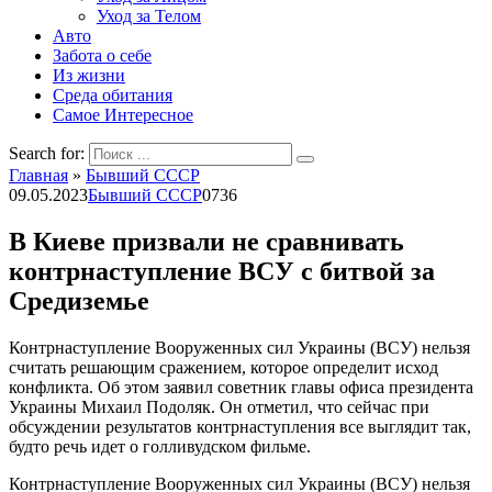
Уход за Телом
Авто
Забота о себе
Из жизни
Среда обитания
Самое Интересное
Search for:
Главная
»
Бывший СССР
09.05.2023
Бывший СССР
0
736
В Киеве призвали не сравнивать
контрнаступление ВСУ с битвой за
Средиземье
Контрнаступление Вооруженных сил Украины (ВСУ) нельзя
считать решающим сражением, которое определит исход
конфликта. Об этом заявил советник главы офиса президента
Украины Михаил Подоляк. Он отметил, что сейчас при
обсуждении результатов контрнаступления все выглядит так,
будто речь идет о голливудском фильме.
Контрнаступление Вооруженных сил Украины (ВСУ) нельзя