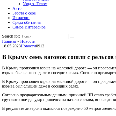
Уход за Телом
Авто
Забота о себе
Из жизни
Среда обитания
Самое Интересное
Search for:
Главная
»
Новости
18.05.2023
Новости
0
912
В Крыму семь вагонов сошли с рельсов 
В Крыму произошел взрыв на железной дороге — он прогремел о
взрыва был слышен даже в соседних селах. Согласно предвари
В Крыму произошел взрыв на железной дороге — он прогремел о
взрыва был слышен даже в соседних селах.
Согласно предварительным данным, причиной ЧП стало срабат
грузового поезда: удар пришелся на начало состава, впоследств
В результате диверсии оказалось повреждено 50 метров железн