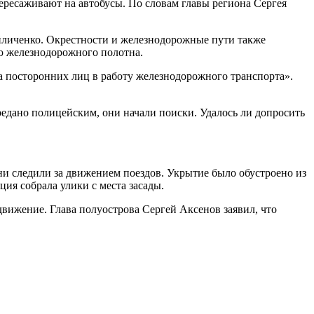
ресаживают на автобусы. По словам главы региона Сергея
йличенко. Окрестности и железнодорожные пути также
ю железнодорожного полотна.
а посторонних лиц в работу железнодорожного транспорта».
редано полицейским, они начали поиски. Удалось ли допросить
ни следили за движением поездов. Укрытие было обустроено из
ция собрала улики с места засады.
вижение. Глава полуострова Сергей Аксенов заявил, что