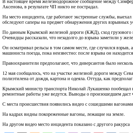
В настоящее время железнодорожное сообщение между Симферо
Аксенова, в результате ЧП никто не пострадал.
На место инцидента, где работают экстренные службы, выеха
обследуют саперы на предмет обнаружения других взрывных у
По данным Крымской железной дороги (КЖД), сход грузового п
Очевидцы рассказали, что незадолго до взрыва заметили у жел
Он осматривал рельсы в том самом месте, где случился взрыв,
машиниста поезда, пока неизвестно: после взрыва он находитс
Правоохранители предполагают, что диверсантов было несколь
12 мая сообщалось, что на участке железной дороги между Сев
полиэтилена от дождя, картона и одеяла. Оттуда, как предпола
Крымский министр транспорта Николай Лукашенко пообещал к 
ремонтные работы уже ведутся. Выводы о произошедшем даст
С места происшествия появились видео с сошедшими вагонами
На кадрах видны покореженные вагоны, лежащие на земле.
На другом видео место инцидента показано с другого ракурса