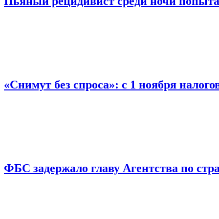
Пьяный рецидивист среди ночи попыта
«Снимут без спроса»: с 1 ноября налог
ФБС задержало главу Агентства по ст