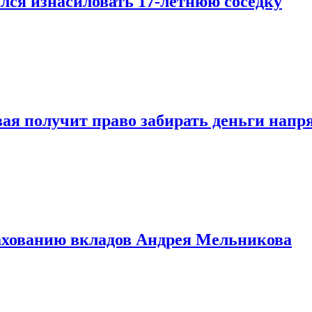
лся изнасиловать 17-летнюю соседку
овая получит право забирать деньги нап
рахованию вкладов Андрея Мельникова