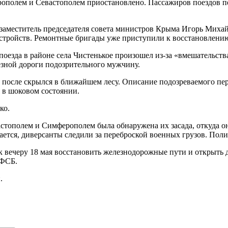
полем и Севастополем приостановлено. Пассажиров поездов пе
л заместитель председателя совета министров Крыма Игорь Миха
стройств. Ремонтные бригады уже приступили к восстановлени
оезда в районе села Чистенькое произошел из-за «вмешательств
езной дороги подозрительного мужчину.
 а после скрылся в ближайшем лесу. Описание подозреваемого пе
я в шоковом состоянии.
ко.
астополем и Симферополем была обнаружена их засада, откуда о
гается, диверсанты следили за переброской военных грузов. Поли
вечеру 18 мая восстановить железнодорожные пути и открыть д
 ФСБ.
.