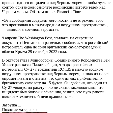
прошлогоднего инцидента над Черным морем о якобы чуть не
сбитом британском самолете российским истребителем над
Черным морем. Об этом пишет Financial Times.
«Эти сообщения содержат неточности и не отражают того,
что произошло в международном воздушном пространстве»,
— заявили в военном ведомстве.
9 апреля The Washington Post, ссылаясь на секретные
документы Пентагона и разведки, сообщила, что российский
истребитель едва не сбил британский самолет-разведчик
вблизи Крыма 29 сентября 2022 года.
В октябре глава Минобороны Соединенного Королевства Бен
Уоллес рассказал Палате общин, что два российских
истребителя Су-27 перехватили RC-135 в международном
воздушном пространстве над Черным морем, назвав их полет
опрометчивым и отметив, что один из них приблизился к
британскому самолету на 15 футов. Он добавил, что один из
Су-27 «выпустил ракету», но не сказал законодателям, что
инцидент был близок к сбиванию, заявив, что пуск ракеты
являлся «технической неисправностью».
Загрузка ...
Похожие материалы