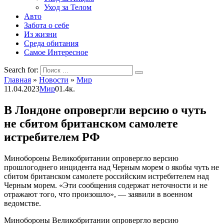
Уход за Телом
Авто
Забота о себе
Из жизни
Среда обитания
Самое Интересное
Search for:
Главная
»
Новости
»
Мир
11.04.2023
Мир
0
1.4к.
В Лондоне опровергли версию о чуть
не сбитом британском самолете
истребителем РФ
Минобороны Великобритании опровергло версию
прошлогоднего инцидента над Черным морем о якобы чуть не
сбитом британском самолете российским истребителем над
Черным морем. «Эти сообщения содержат неточности и не
отражают того, что произошло», — заявили в военном
ведомстве.
Минобороны Великобритании опровергло версию